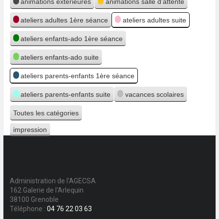
animations extérieures
animations salle d'attente
ateliers adultes 1ère séance
ateliers adultes suite
ateliers enfants-ado 1ère séance
ateliers enfants-ado suite
ateliers parents-enfants 1ère séance
ateliers parents-enfants suite
vacances scolaires
Toutes les catégories
impression
Vue
Administration de l'AGECSA
162 Galerie de l'Arlequin
38100 Grenoble
Téléphone :
04 76 22 03 63