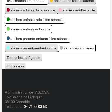
animations extérieures
animations salle d'attente
ateliers adultes 1ère séance
ateliers adultes suite
ateliers enfants-ado 1ère séance
ateliers enfants-ado suite
ateliers parents-enfants 1ère séance
ateliers parents-enfants suite
vacances scolaires
Toutes les catégories
impression
Vue
Administration de l'AGECSA
162 Galerie de l'Arlequin
38100 Grenoble
Téléphone :
04 76 22 03 63