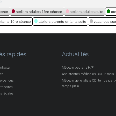
e.
ttente
ateliers adultes 1ère séance
ateliers adultes suite
at
enfants 1ère séance
ateliers parents-enfants suite
vacances sco
ès rapides
Actualités
ntacter
Médecin pédiatre H/F
tés
Assistant(e) médical(e) CDD 6 mois
e de nous
Médecin généraliste CDI temps partie
temps plein
tenaires
s légales