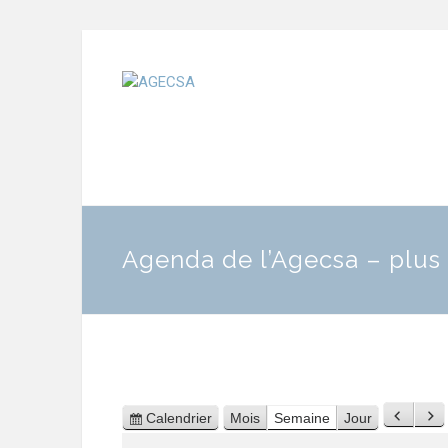
Agenda de l’Agecsa – plus 
Calendrier
Mois
Semaine
Jour
Préc
Su
Vue