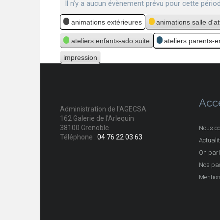
Il n’y a aucun évènement prévu pour cette périod
Catégories
animations extérieures
animations salle d'a
ateliers enfants-ado suite
ateliers parents-
impression
Vue
Acc
Administration de l'AGECSA
162 Galerie de l'Arlequin
38100 Grenoble
Nous co
Téléphone :
04 76 22 03 63
Actuali
On parl
Nos par
Mention