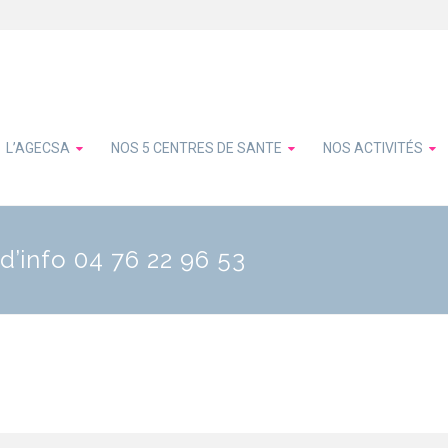
L’AGECSA
NOS 5 CENTRES DE SANTE
NOS ACTIVITÉS
d’info 04 76 22 96 53
édent
ivant