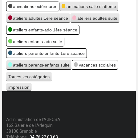
Catégories
animations extérieures
animations salle d'attente
ateliers adultes 1ère séance
ateliers adultes suite
ateliers enfants-ado 1ère séance
ateliers enfants-ado suite
ateliers parents-enfants 1ère séance
ateliers parents-enfants suite
vacances scolaires
Toutes les catégories
impression
Vue
Administration de l'AGECSA
162 Galerie de l'Arlequin
38100 Grenoble
Téléphone :
04 76 22 03 63