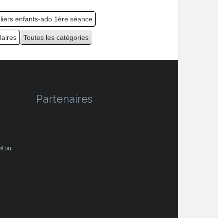
eliers enfants-ado 1ère séance
laires
Toutes les catégories
Partenaires
l ou