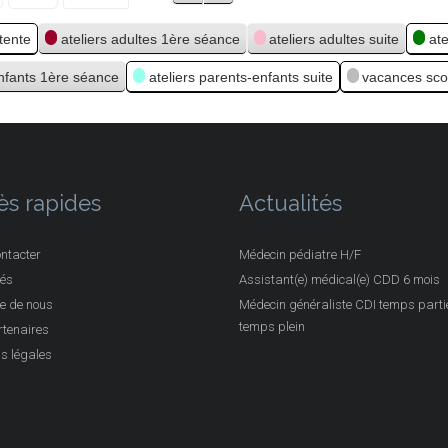
ttente
ateliers adultes 1ère séance
ateliers adultes suite
at
enfants 1ère séance
ateliers parents-enfants suite
vacances sco
ès rapides
Actualités
ntacter
Médecin pédiatre H/F
tés
Assistant(e) médical(e) CDD 6 mois
e de nous
Médecin généraliste CDI temps partie
temps plein
tenaires
s légales