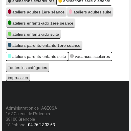
animations extérieures
animations salle d'attente
ateliers adultes 1ère séance
ateliers adultes suite
ateliers enfants-ado 1ère séance
ateliers enfants-ado suite
ateliers parents-enfants 1ère séance
ateliers parents-enfants suite
vacances scolaires
Toutes les catégories
impression
Vue
Administration de l'AGECSA
162 Galerie de l'Arlequin
38100 Grenoble
Téléphone :
04 76 22 03 63