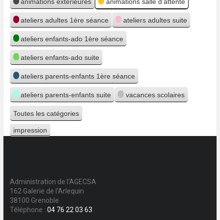
animations extérieures
animations salle d'attente
ateliers adultes 1ère séance
ateliers adultes suite
ateliers enfants-ado 1ère séance
ateliers enfants-ado suite
ateliers parents-enfants 1ère séance
ateliers parents-enfants suite
vacances scolaires
Toutes les catégories
impression
Vue
Administration de l'AGECSA
162 Galerie de l'Arlequin
38100 Grenoble
Téléphone :
04 76 22 03 63