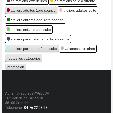
animations extérieures
animations salle d'attente
ateliers adultes 1ère séance
ateliers adultes suite
ateliers enfants-ado 1ère séance
ateliers enfants-ado suite
ateliers parents-enfants 1ère séance
ateliers parents-enfants suite
vacances scolaires
Toutes les catégories
impression
Vue
Administration de l'AGECSA
162 Galerie de l'Arlequin
38100 Grenoble
Téléphone :
04 76 22 03 63