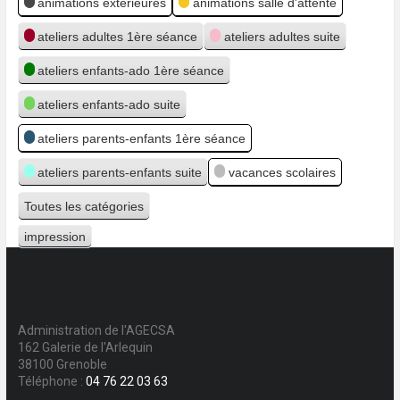
animations extérieures
animations salle d'attente
ateliers adultes 1ère séance
ateliers adultes suite
ateliers enfants-ado 1ère séance
ateliers enfants-ado suite
ateliers parents-enfants 1ère séance
ateliers parents-enfants suite
vacances scolaires
Toutes les catégories
impression
Vue
Administration de l'AGECSA
162 Galerie de l'Arlequin
38100 Grenoble
Téléphone :
04 76 22 03 63