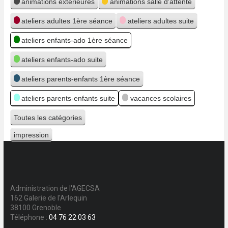
animations extérieures
animations salle d'attente
ateliers adultes 1ère séance
ateliers adultes suite
ateliers enfants-ado 1ère séance
ateliers enfants-ado suite
ateliers parents-enfants 1ère séance
ateliers parents-enfants suite
vacances scolaires
Toutes les catégories
impression
Vue
Administration de l'AGECSA
162 Galerie de l'Arlequin
38100 Grenoble
Téléphone :
04 76 22 03 63