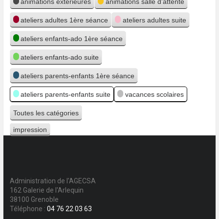
animations extérieures
animations salle d'attente
ateliers adultes 1ère séance
ateliers adultes suite
ateliers enfants-ado 1ère séance
ateliers enfants-ado suite
ateliers parents-enfants 1ère séance
ateliers parents-enfants suite
vacances scolaires
Toutes les catégories
impression
Vue
Administration de l'AGECSA
162 Galerie de l'Arlequin
38100 Grenoble
Téléphone :
04 76 22 03 63