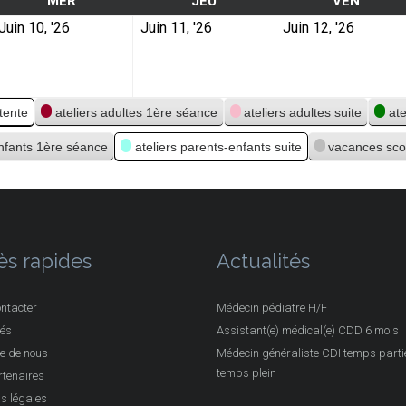
MER
JEU
VEN
Juin 10, '26
Juin 11, '26
Juin 12, '26
ttente
ateliers adultes 1ère séance
ateliers adultes suite
at
enfants 1ère séance
ateliers parents-enfants suite
vacances sco
ès rapides
Actualités
ntacter
Médecin pédiatre H/F
tés
Assistant(e) médical(e) CDD 6 mois
e de nous
Médecin généraliste CDI temps partie
temps plein
tenaires
s légales