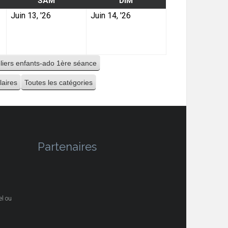
SAM
DIM
Juin 13, '26
Juin 14, '26
eliers enfants-ado 1ère séance
laires
Toutes les catégories
Partenaires
l ou