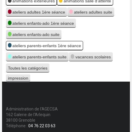
animations extérieures
animations salle d'attente
ateliers adultes 1ère séance
ateliers adultes suite
ateliers enfants-ado 1ère séance
ateliers enfants-ado suite
ateliers parents-enfants 1ère séance
ateliers parents-enfants suite
vacances scolaires
Toutes les catégories
impression
Vue
Administration de l'AGECSA
162 Galerie de l'Arlequin
38100 Grenoble
Téléphone :
04 76 22 03 63