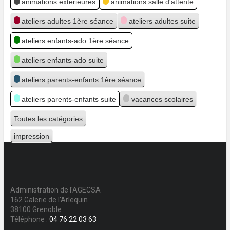
animations extérieures
animations salle d'attente
ateliers adultes 1ère séance
ateliers adultes suite
ateliers enfants-ado 1ère séance
ateliers enfants-ado suite
ateliers parents-enfants 1ère séance
ateliers parents-enfants suite
vacances scolaires
Toutes les catégories
impression
Vue
Administration de l'AGECSA
162 Galerie de l'Arlequin
38100 Grenoble
Téléphone :
04 76 22 03 63