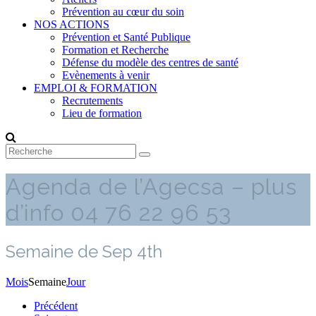
Prévention au cœur du soin
NOS ACTIONS
Prévention et Santé Publique
Formation et Recherche
Défense du modèle des centres de santé
Evènements à venir
EMPLOI & FORMATION
Recrutements
Lieu de formation
Agenda de l’Agecsa – plus
d’info 04 76 22 96 53
Semaine de Sep 4th
Mois
Semaine
Jour
Précédent