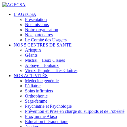
Centres de santé
L’AGECSA
AGECSA
Présentation
Nos missions
Notre organisation
Nos partenaires
Le Comité des Usagers
NOS 5 CENTRES DE SANTE
Arlequin
Géants
Mistral – Eaux Claires
Abbaye – Jouhaux
Vieux Temple – Très Cloîtres
NOS ACTIVITÉS
Médecine générale
Pédiatrie
Soins infirmiers
Orthophonie
Sage-femme
Psychiatrie et Psychologie
Prévention et Prise en charge du surpoids et de l’obésité
Programme Ataso
Éducation thérapeutique
Ateliers