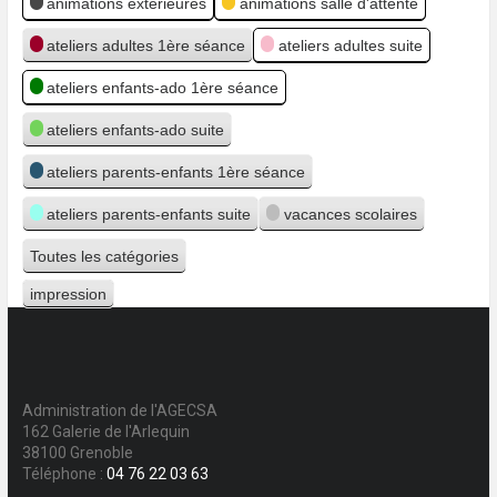
animations extérieures
animations salle d'attente
ateliers adultes 1ère séance
ateliers adultes suite
ateliers enfants-ado 1ère séance
ateliers enfants-ado suite
ateliers parents-enfants 1ère séance
ateliers parents-enfants suite
vacances scolaires
Toutes les catégories
impression
Vue
Administration de l'AGECSA
162 Galerie de l'Arlequin
38100 Grenoble
Téléphone :
04 76 22 03 63