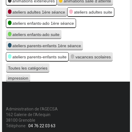
animations extérieures
animations salle d'attente
ateliers adultes 1ère séance
ateliers adultes suite
ateliers enfants-ado 1ère séance
ateliers enfants-ado suite
ateliers parents-enfants 1ère séance
ateliers parents-enfants suite
vacances scolaires
Toutes les catégories
impression
Vue
Administration de l'AGECSA
162 Galerie de l'Arlequin
38100 Grenoble
Téléphone :
04 76 22 03 63