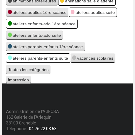
animations extérieures
animations salle d'attente
ateliers adultes 1ère séance
ateliers adultes suite
ateliers enfants-ado 1ère séance
ateliers enfants-ado suite
ateliers parents-enfants 1ère séance
ateliers parents-enfants suite
vacances scolaires
Toutes les catégories
impression
Vue
Administration de l'AGECSA
162 Galerie de l'Arlequin
38100 Grenoble
Téléphone :
04 76 22 03 63