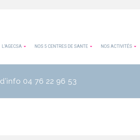
L’AGECSA
NOS 5 CENTRES DE SANTE
NOS ACTIVITÉS
d’info 04 76 22 96 53
édent
ivant