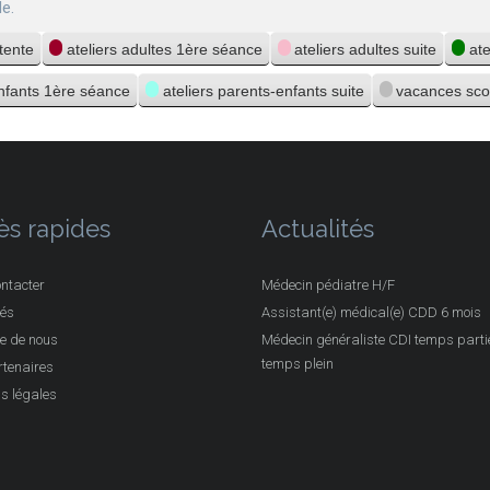
e.
ttente
ateliers adultes 1ère séance
ateliers adultes suite
at
enfants 1ère séance
ateliers parents-enfants suite
vacances sco
ès rapides
Actualités
ntacter
Médecin pédiatre H/F
tés
Assistant(e) médical(e) CDD 6 mois
e de nous
Médecin généraliste CDI temps partie
temps plein
tenaires
s légales