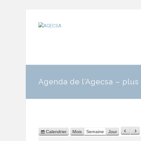
Agenda de l’Agecsa – plus 
Calendrier
Mois
Semaine
Jour
Préc
Su
Vue