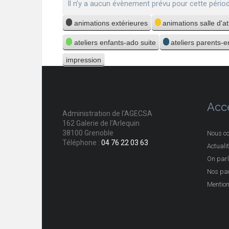
Il n’y a aucun évènement prévu pour cette périod
Catégories
animations extérieures
animations salle d'a
ateliers enfants-ado suite
ateliers parents-
impression
Vue
Acc
Administration de l'AGECSA
162 Galerie de l'Arlequin
38100 Grenoble
Nous co
Téléphone :
04 76 22 03 63
Actuali
On parl
Nos par
Mention