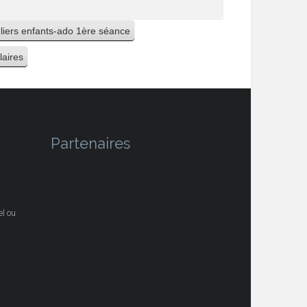
eliers enfants-ado 1ère séance
laires
Partenaires
l ou