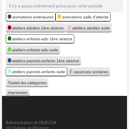
Il n’y a aucun évènement prévu pour cette période.
Catégories
animations extérieures
animations salle d'attente
ateliers adultes 1ère séance
ateliers adultes suite
ateliers enfants-ado 1ère séance
ateliers enfants-ado suite
ateliers parents-enfants 1ère séance
ateliers parents-enfants suite
vacances scolaires
Toutes les catégories
impression
Vue
Administration de l'AGECSA
162 Galerie de l'Arlequin