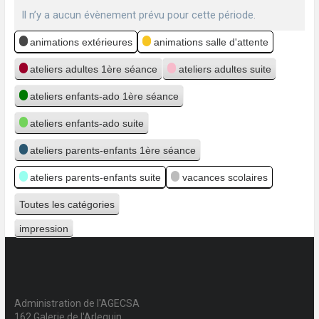
Il n’y a aucun évènement prévu pour cette période.
Catégories
animations extérieures
animations salle d'attente
ateliers adultes 1ère séance
ateliers adultes suite
ateliers enfants-ado 1ère séance
ateliers enfants-ado suite
ateliers parents-enfants 1ère séance
ateliers parents-enfants suite
vacances scolaires
Toutes les catégories
impression
Vue
Administration de l'AGECSA
162 Galerie de l'Arlequin