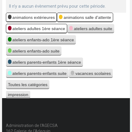
Il n’y a aucun évènement prévu pour cette période.
Catégories
animations extérieures
animations salle d'attente
ateliers adultes 1ère séance
ateliers adultes suite
ateliers enfants-ado 1ère séance
ateliers enfants-ado suite
ateliers parents-enfants 1ère séance
ateliers parents-enfants suite
vacances scolaires
Toutes les catégories
impression
Vue
Administration de l'AGECSA
162 Galerie de l'Arlequin