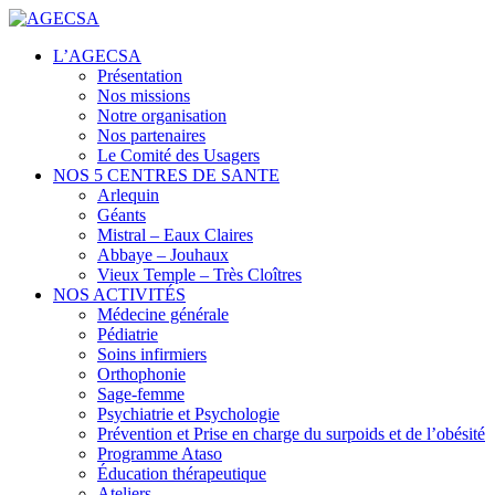
Centres de santé
L’AGECSA
AGECSA
Présentation
Nos missions
Notre organisation
Nos partenaires
Le Comité des Usagers
NOS 5 CENTRES DE SANTE
Arlequin
Géants
Mistral – Eaux Claires
Abbaye – Jouhaux
Vieux Temple – Très Cloîtres
NOS ACTIVITÉS
Médecine générale
Pédiatrie
Soins infirmiers
Orthophonie
Sage-femme
Psychiatrie et Psychologie
Prévention et Prise en charge du surpoids et de l’obésité
Programme Ataso
Éducation thérapeutique
Ateliers