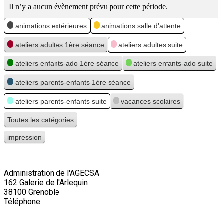
Il n’y a aucun évènement prévu pour cette période.
Catégories
animations extérieures
animations salle d'attente
ateliers adultes 1ère séance
ateliers adultes suite
ateliers enfants-ado 1ère séance
ateliers enfants-ado suite
ateliers parents-enfants 1ère séance
ateliers parents-enfants suite
vacances scolaires
Toutes les catégories
impression
Vue
Administration de l'AGECSA
162 Galerie de l'Arlequin
38100 Grenoble
Téléphone :
04 76 22 03 63