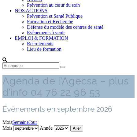
Prévention au cœur du soin
NOS ACTIONS
Prévention et Santé Publique
Formation et Recherche
Défense du modèle des centres de santé
Evènements à venir
EMPLOI & FORMATION
Recrutements
Lieu de formation
Agenda de l’Agecsa – plus
d’info 04 76 22 96 53
Évènements en septembre 2026
Mois
Semaine
Jour
Mois
Année