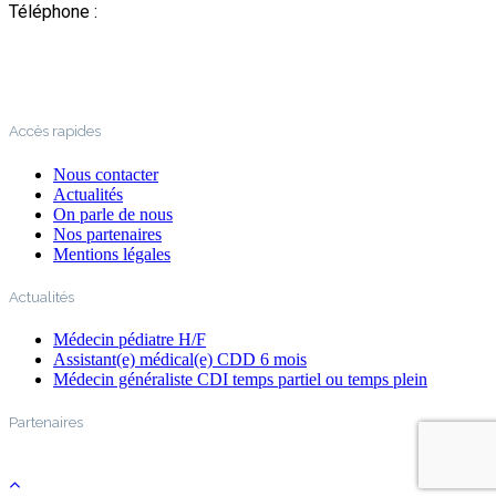
Téléphone :
04 76 22 03 63
Accès rapides
Nous contacter
Actualités
On parle de nous
Nos partenaires
Mentions légales
Actualités
Médecin pédiatre H/F
Assistant(e) médical(e) CDD 6 mois
Médecin généraliste CDI temps partiel ou temps plein
Partenaires