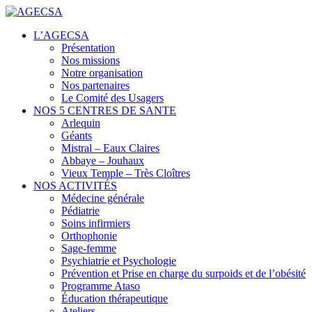
Centres de santé
L’AGECSA
AGECSA
Présentation
Nos missions
Notre organisation
Nos partenaires
Le Comité des Usagers
NOS 5 CENTRES DE SANTE
Arlequin
Géants
Mistral – Eaux Claires
Abbaye – Jouhaux
Vieux Temple – Très Cloîtres
NOS ACTIVITÉS
Médecine générale
Pédiatrie
Soins infirmiers
Orthophonie
Sage-femme
Psychiatrie et Psychologie
Prévention et Prise en charge du surpoids et de l’obésité
Programme Ataso
Éducation thérapeutique
Ateliers