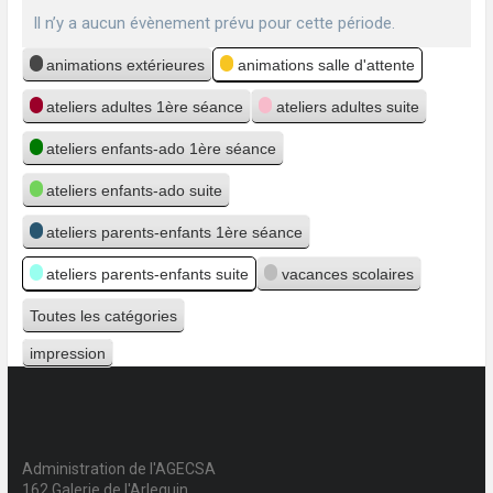
Il n’y a aucun évènement prévu pour cette période.
Catégories
animations extérieures
animations salle d'attente
ateliers adultes 1ère séance
ateliers adultes suite
ateliers enfants-ado 1ère séance
ateliers enfants-ado suite
ateliers parents-enfants 1ère séance
ateliers parents-enfants suite
vacances scolaires
Toutes les catégories
impression
Vue
Administration de l'AGECSA
162 Galerie de l'Arlequin