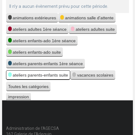
Il n’y a aucun évènement prévu pour cette période.
Catégories
animations extérieures
animations salle d'attente
ateliers adultes 1ère séance
ateliers adultes suite
ateliers enfants-ado 1ère séance
ateliers enfants-ado suite
ateliers parents-enfants 1ère séance
ateliers parents-enfants suite
vacances scolaires
Toutes les catégories
impression
Vue
Administration de l'AGECSA
162 Galerie de l'Arlequin