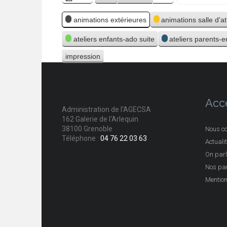
Mois
Jour
Année
en
Catégories
animations extérieures
animations salle d'a
ateliers enfants-ado suite
ateliers parents-
impression
Vue
Acc
Administration de l'AGECSA
162 Galerie de l'Arlequin
38100 Grenoble
Nous co
Téléphone :
04 76 22 03 63
Actuali
On parl
Nos par
Mention