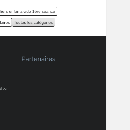
eliers enfants-ado 1ère séance
laires
Toutes les catégories
Partenaires
l ou