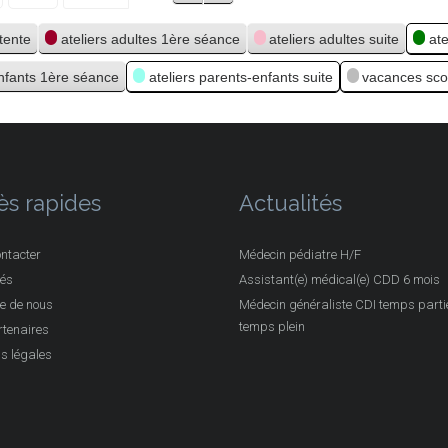
ttente
ateliers adultes 1ère séance
ateliers adultes suite
at
enfants 1ère séance
ateliers parents-enfants suite
vacances sco
ès rapides
Actualités
ntacter
Médecin pédiatre H/F
tés
Assistant(e) médical(e) CDD 6 mois
e de nous
Médecin généraliste CDI temps partie
temps plein
tenaires
s légales