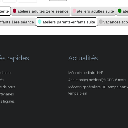
ttente
ateliers adultes 1ère séance
ateliers adultes suite
at
enfants 1ère séance
ateliers parents-enfants suite
vacances sco
ès rapides
Actualités
ntacter
Médecin pédiatre H/F
tés
Assistant(e) médical(e) CDD 6 mois
e de nous
Médecin généraliste CDI temps partie
temps plein
tenaires
s légales