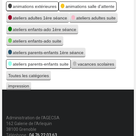
Catégories
animations extérieures
animations salle d'attente
ateliers adultes 1ère séance
ateliers adultes suite
ateliers enfants-ado 1ère séance
ateliers enfants-ado suite
ateliers parents-enfants 1ère séance
ateliers parents-enfants suite
vacances scolaires
Toutes les catégories
impression
Vue
Administration de l'AGECSA
162 Galerie de l'Arlequin
38100 Grenoble
Téléphone :
04 76 22 03 63