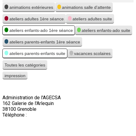
Catégories
animations extérieures
animations salle d'attente
ateliers adultes 1ère séance
ateliers adultes suite
ateliers enfants-ado 1ère séance
ateliers enfants-ado suite
ateliers parents-enfants 1ère séance
ateliers parents-enfants suite
vacances scolaires
Toutes les catégories
impression
Vue
Administration de l'AGECSA
162 Galerie de l'Arlequin
38100 Grenoble
Téléphone :
04 76 22 03 63