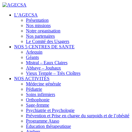
Centres de santé
L’AGECSA
AGECSA
Présentation
Nos missions
Notre organisation
Nos partenaires
Le Comité des Usagers
NOS 5 CENTRES DE SANTE
Arlequin
Géants
Mistral – Eaux Claires
Abbaye – Jouhaux
Vieux Temple – Très Cloîtres
NOS ACTIVITÉS
Médecine générale
Pédiatrie
Soins infirmiers
Orthophonie
Sage-femme
Psychiatrie et Psychologie
Prévention et Prise en charge du surpoids et de l’obésité
Programme Ataso
Éducation thérapeutique
Ateliers