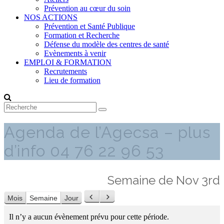
Prévention au cœur du soin
NOS ACTIONS
Prévention et Santé Publique
Formation et Recherche
Défense du modèle des centres de santé
Evènements à venir
EMPLOI & FORMATION
Recrutements
Lieu de formation
Agenda de l’Agecsa – plus
d’info 04 76 22 96 53
Semaine de Nov 3rd
Précédent
Suivant
Mois
Semaine
Jour
Il n’y a aucun évènement prévu pour cette période.