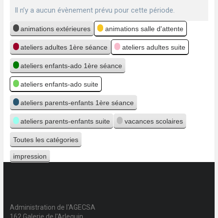
Il n’y a aucun évènement prévu pour cette période.
Catégories
animations extérieures
animations salle d'attente
ateliers adultes 1ère séance
ateliers adultes suite
ateliers enfants-ado 1ère séance
ateliers enfants-ado suite
ateliers parents-enfants 1ère séance
ateliers parents-enfants suite
vacances scolaires
Toutes les catégories
impression
Vue
Administration de l'AGECSA
162 Galerie de l'Arlequin