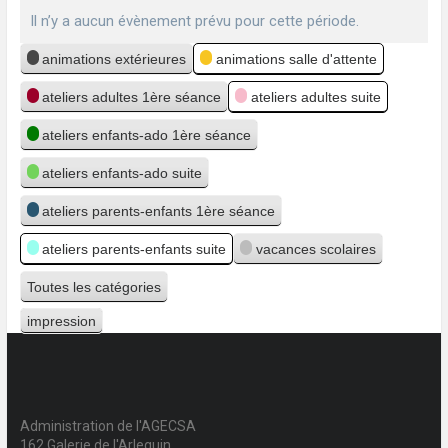
Il n’y a aucun évènement prévu pour cette période.
Catégories
animations extérieures
animations salle d'attente
ateliers adultes 1ère séance
ateliers adultes suite
ateliers enfants-ado 1ère séance
ateliers enfants-ado suite
ateliers parents-enfants 1ère séance
ateliers parents-enfants suite
vacances scolaires
Toutes les catégories
impression
Vue
Administration de l'AGECSA
162 Galerie de l'Arlequin