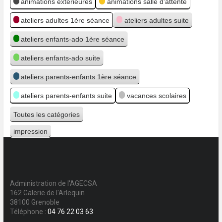
animations extérieures
animations salle d'attente
ateliers adultes 1ère séance
ateliers adultes suite
ateliers enfants-ado 1ère séance
ateliers enfants-ado suite
ateliers parents-enfants 1ère séance
ateliers parents-enfants suite
vacances scolaires
Toutes les catégories
impression
Vue
Administration de l'AGECSA
162 Galerie de l'Arlequin
38100 Grenoble
Téléphone :
04 76 22 03 63