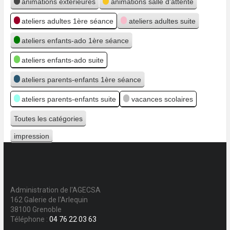
animations extérieures
animations salle d'attente
ateliers adultes 1ère séance
ateliers adultes suite
ateliers enfants-ado 1ère séance
ateliers enfants-ado suite
ateliers parents-enfants 1ère séance
ateliers parents-enfants suite
vacances scolaires
Toutes les catégories
impression
Vue
Administration de l'AGECSA
162 Galerie de l'Arlequin
38100 Grenoble
Téléphone :
04 76 22 03 63