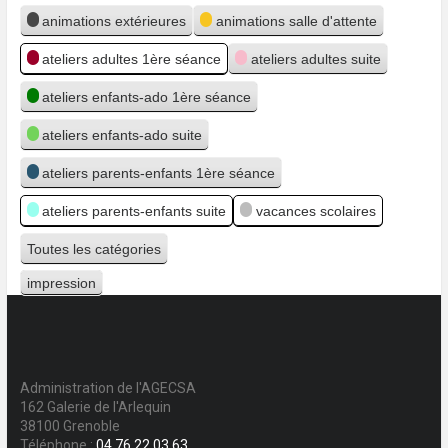
Catégories
animations extérieures
animations salle d'attente
ateliers adultes 1ère séance
ateliers adultes suite
ateliers enfants-ado 1ère séance
ateliers enfants-ado suite
ateliers parents-enfants 1ère séance
ateliers parents-enfants suite
vacances scolaires
Toutes les catégories
impression
Vue
Administration de l'AGECSA
162 Galerie de l'Arlequin
38100 Grenoble
Téléphone :
04 76 22 03 63