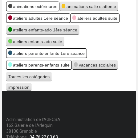
Catégories
animations extérieures
animations salle d'attente
ateliers adultes 1ère séance
ateliers adultes suite
ateliers enfants-ado 1ère séance
ateliers enfants-ado suite
ateliers parents-enfants 1ère séance
ateliers parents-enfants suite
vacances scolaires
Toutes les catégories
impression
Vue
Administration de l'AGECSA
162 Galerie de l'Arlequin
38100 Grenoble
Téléphone :
04 76 22 03 63