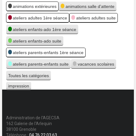
Catégories
animations extérieures
animations salle d'attente
ateliers adultes 1ère séance
ateliers adultes suite
ateliers enfants-ado 1ère séance
ateliers enfants-ado suite
ateliers parents-enfants 1ère séance
ateliers parents-enfants suite
vacances scolaires
Toutes les catégories
impression
Vue
Administration de l'AGECSA
162 Galerie de l'Arlequin
38100 Grenoble
Téléphone :
04 76 22 03 63