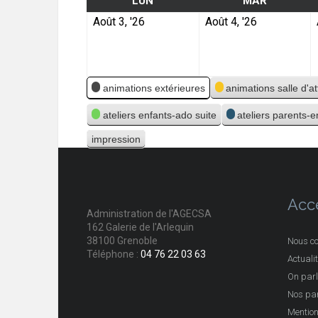
LUN
MAR
Août 3, '26
Août 4, '26
Catégories
animations extérieures
animations salle d'a
ateliers enfants-ado suite
ateliers parents-
impression
Vue
Acc
Administration de l'AGECSA
162 Galerie de l'Arlequin
38100 Grenoble
Nous co
Téléphone :
04 76 22 03 63
Actuali
On parl
Nos par
Mention