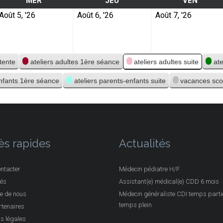
MER
JEU
VEN
Août 5, '26
Août 6, '26
Août 7, '26
ttente
ateliers adultes 1ère séance
ateliers adultes suite
at
enfants 1ère séance
ateliers parents-enfants suite
vacances sco
ès rapides
Actualités
ntacter
Médecin pédiatre H/F
tés
Assistant(e) médical(e) CDD 6 mois
e de nous
Médecin généraliste CDI temps partie
temps plein
tenaires
s légales