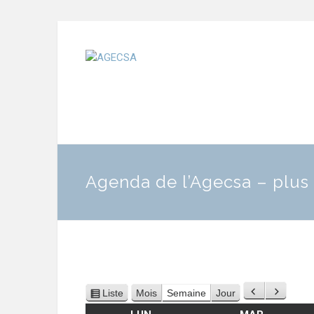
Agenda de l’Agecsa – plus 
Liste
Mois
Semaine
Jour
Précédent
Suivant
Vue
en