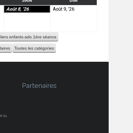
SAM
DIM
Août 8, '26
Août 9, '26
eliers enfants-ado 1ère séance
laires
Toutes les catégories
Partenaires
l ou