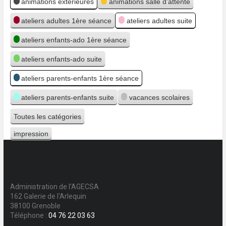
animations extérieures
animations salle d'attente
ateliers adultes 1ère séance
ateliers adultes suite
ateliers enfants-ado 1ère séance
ateliers enfants-ado suite
ateliers parents-enfants 1ère séance
ateliers parents-enfants suite
vacances scolaires
Toutes les catégories
impression
Vue
Administration de l'AGECSA
162 Galerie de l'Arlequin
38100 Grenoble
Téléphone :
04 76 22 03 63