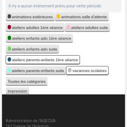
Il n’y a aucun évènement prévu pour cette période.
Catégories
animations extérieures
animations salle d'attente
ateliers adultes 1ère séance
ateliers adultes suite
ateliers enfants-ado 1ère séance
ateliers enfants-ado suite
ateliers parents-enfants 1ère séance
ateliers parents-enfants suite
vacances scolaires
Toutes les catégories
impression
Vue
Administration de l'AGECSA
162 Galerie de l'Arlequin