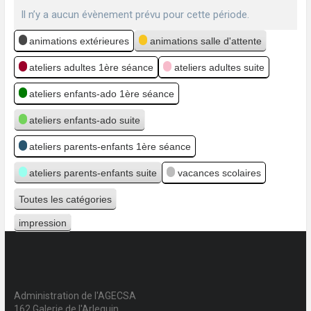
Il n’y a aucun évènement prévu pour cette période.
Catégories
animations extérieures
animations salle d'attente
ateliers adultes 1ère séance
ateliers adultes suite
ateliers enfants-ado 1ère séance
ateliers enfants-ado suite
ateliers parents-enfants 1ère séance
ateliers parents-enfants suite
vacances scolaires
Toutes les catégories
impression
Vue
Administration de l'AGECSA
162 Galerie de l'Arlequin