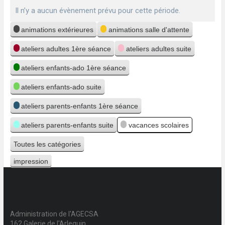
Il n’y a aucun évènement prévu pour cette période.
Catégories
animations extérieures
animations salle d'attente
ateliers adultes 1ère séance
ateliers adultes suite
ateliers enfants-ado 1ère séance
ateliers enfants-ado suite
ateliers parents-enfants 1ère séance
ateliers parents-enfants suite
vacances scolaires
Toutes les catégories
impression
Vue
Administration de l'AGECSA
162 Galerie de l'Arlequin